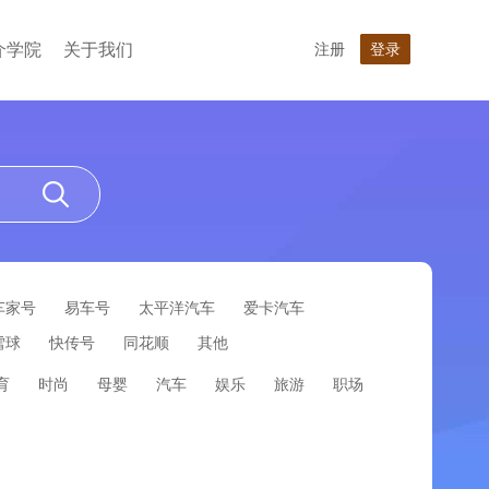
介学院
关于我们
注册
登录
车家号
易车号
太平洋汽车
爱卡汽车
雪球
快传号
同花顺
其他
育
时尚
母婴
汽车
娱乐
旅游
职场