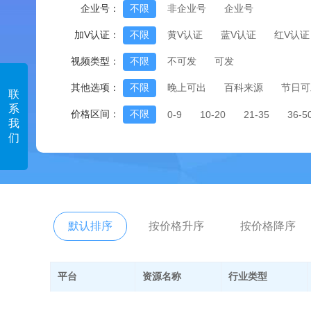
企业号：
不限
非企业号
企业号
加V认证：
不限
黄V认证
蓝V认证
红V认证
视频类型：
不限
不可发
可发
其他选项：
不限
晚上可出
百科来源
节日可
联
系
价格区间：
不限
0-9
10-20
21-35
36-5
我
们
默认排序
按价格升序
按价格降序
平台
资源名称
行业类型