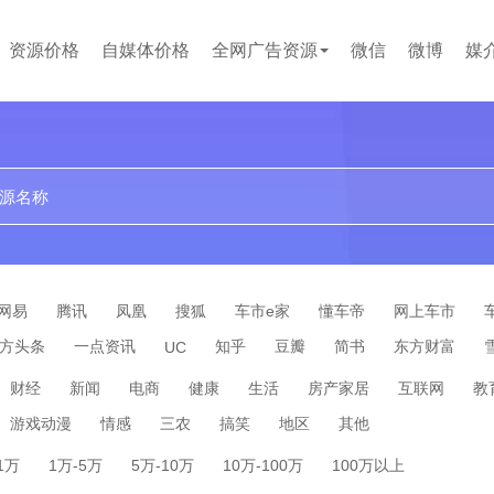
资源价格
自媒体价格
全网广告资源
微信
微博
媒
文案代写
小红书
百度百科
短视频
网易
腾讯
凤凰
搜狐
车市e家
懂车帝
网上车市
方头条
一点资讯
知乎
豆瓣
简书
东方财富
UC
财经
新闻
电商
健康
生活
房产家居
互联网
教
游戏动漫
情感
三农
搞笑
地区
其他
-1万
1万-5万
5万-10万
10万-100万
100万以上