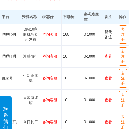
参考粉丝
平台
资源名称
特惠价
市场价
备注
操作
数
B站10家
去
暂无
哔哩哔哩
随机号专
咨询客服
160
0-1000
注
备注
栏发布
册
去
哔哩哔哩
溪畔旅行
咨询客服
16
0-1000
查看
注
册
去
生活逸趣
百家号
咨询客服
16
0-1000
查看
注
集
册
去
日常微甜
百家号
咨询客服
16
0-1000
查看
注
铺
册
联
系
去
我
一点资讯
今日长平
咨询客服
16
0-1000
查看
注
们
册