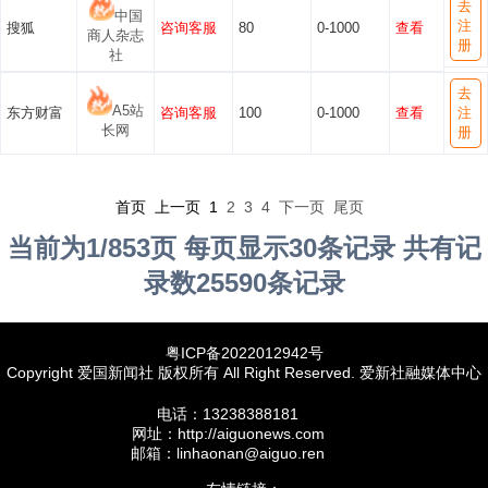
去
中国
注
搜狐
咨询客服
80
0-1000
查看
商人杂志
册
社
去
A5站
东方财富
咨询客服
100
0-1000
查看
注
长网
册
首页 上一页
1
2
3
4
下一页
尾页
当前为1/853页 每页显示30条记录 共有记
录数25590条记录
粤ICP备2022012942号
Copyright 爱国新闻社 版权所有 All Right Reserved. 爱新社融媒体中心
电话：13238388181
网址：http://aiguonews.com
邮箱：linhaonan@aiguo.ren