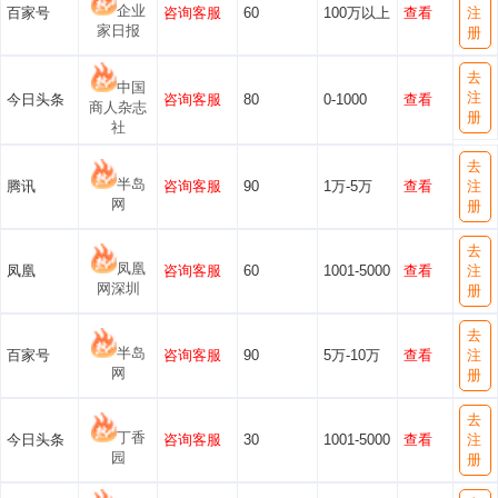
企业
百家号
咨询客服
60
100万以上
查看
注
家日报
册
去
中国
注
今日头条
咨询客服
80
0-1000
查看
商人杂志
册
社
去
半岛
腾讯
咨询客服
90
1万-5万
查看
注
网
册
去
凤凰
凤凰
咨询客服
60
1001-5000
查看
注
网深圳
册
去
半岛
百家号
咨询客服
90
5万-10万
查看
注
网
册
去
丁香
今日头条
咨询客服
30
1001-5000
查看
注
园
册