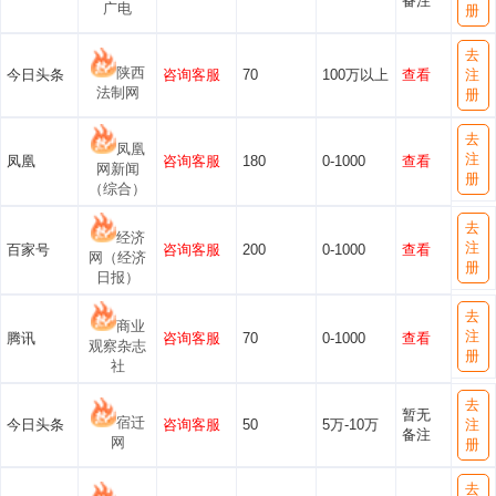
备注
广电
册
去
陕西
今日头条
咨询客服
70
100万以上
查看
注
法制网
册
去
凤凰
注
凤凰
咨询客服
180
0-1000
查看
网新闻
册
（综合）
去
经济
注
百家号
咨询客服
200
0-1000
查看
网（经济
册
日报）
去
商业
注
腾讯
咨询客服
70
0-1000
查看
观察杂志
册
社
去
暂无
宿迁
今日头条
咨询客服
50
5万-10万
注
备注
网
册
去