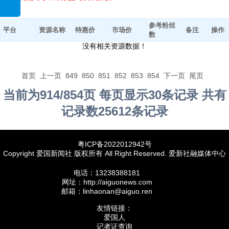
参考粉丝
平台
资源名称
特惠价
市场价
备注
操作
数
没有相关资源数据！
首页
上一页
849
850
851
852
853
854
下一页
尾页
当前为914/854页 每页显示30条记录 共有
记录数25612条记录
粤ICP备2022012942号
Copyright 爱国新闻社 版权所有 All Right Reserved. 爱新社融媒体中心
电话：13238388181
网址：http://aiguonews.com
邮箱：linhaonan@aiguo.ren
友情链接：
爱国人
记者证查询