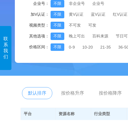
企业号：
不限
非企业号
企业号
加V认证：
不限
黄V认证
蓝V认证
红V认证
视频类型：
不限
不可发
可发
其他选项：
不限
晚上可出
百科来源
节日可
联
系
价格区间：
不限
0-9
10-20
21-35
36-5
我
们
默认排序
按价格升序
按价格降序
平台
资源名称
行业类型