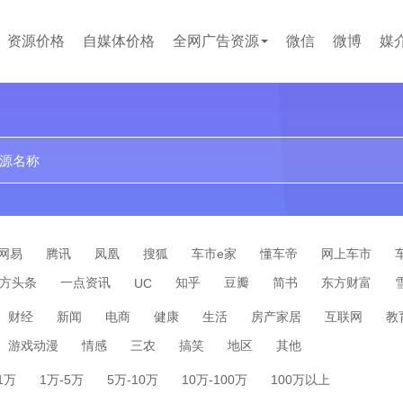
资源价格
自媒体价格
全网广告资源
微信
微博
媒
文案代写
小红书
百度百科
短视频
网易
腾讯
凤凰
搜狐
车市e家
懂车帝
网上车市
方头条
一点资讯
知乎
豆瓣
简书
东方财富
UC
财经
新闻
电商
健康
生活
房产家居
互联网
教
游戏动漫
情感
三农
搞笑
地区
其他
-1万
1万-5万
5万-10万
10万-100万
100万以上