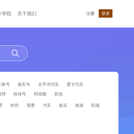
介学院
关于我们
注册
登录
车家号
易车号
太平洋汽车
爱卡汽车
雪球
快传号
同花顺
其他
育
时尚
母婴
汽车
娱乐
旅游
职场