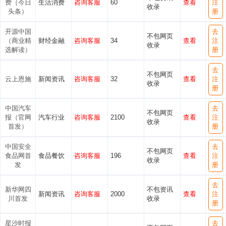
费（今日
生活消费
咨询客服
60
查看
注
收录
头条）
册
开源中国
去
不包网页
（商业精
财经金融
咨询客服
34
查看
注
收录
选解读）
册
去
不包网页
云上恩施
新闻资讯
咨询客服
32
查看
注
收录
册
中国汽车
去
不包网页
报（官网
汽车行业
咨询客服
2100
查看
注
收录
首发）
册
中国安全
去
不包网页
食品网首
食品餐饮
咨询客服
196
查看
注
收录
发
册
去
新华网四
不包资讯
新闻资讯
咨询客服
2000
查看
注
川首发
收录
册
星沙时报
去