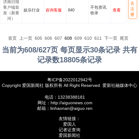
济南日报
去
客户端首
不包资讯
注
娱乐行业
咨询客服
840
查看
发（新黄
收录
册
河）
首页
上一页
605
606
607
608
609
610
611
下一页
尾页
当前为608/627页 每页显示30条记录 共有
记录数18805条记录
粤ICP备2022012942号
Copyright 爱国新闻社 版权所有 All Right Reserved. 爱新社融媒体中心
电话：13238388181
网址：http://aiguonews.com
邮箱：linhaonan@aiguo.ren
友情链接：
爱国人
记者证查询
爱国新闻社