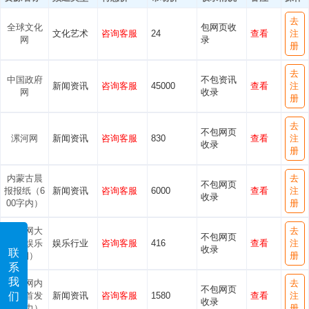
去
全球文化
包网页收
文化艺术
咨询客服
24
查看
注
网
录
册
去
中国政府
不包资讯
新闻资讯
咨询客服
45000
查看
注
网
收录
册
去
不包网页
漯河网
新闻资讯
咨询客服
830
查看
注
收录
册
内蒙古晨
去
不包网页
报报纸（6
新闻资讯
咨询客服
6000
查看
注
收录
00字内）
册
腾讯网大
去
不包网页
湘（娱乐
娱乐行业
咨询客服
416
查看
注
收录
联
大湘）
册
系
我
新华网内
去
不包网页
们
蒙古首发
新闻资讯
咨询客服
1580
查看
注
收录
（电力）
册