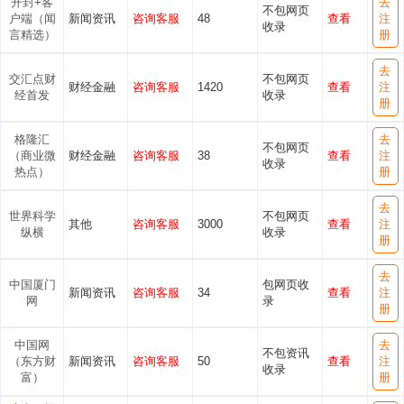
开封+客
去
不包网页
户端（闻
新闻资讯
咨询客服
48
查看
注
收录
言精选）
册
去
交汇点财
不包网页
财经金融
咨询客服
1420
查看
注
经首发
收录
册
格隆汇
去
不包网页
（商业微
财经金融
咨询客服
38
查看
注
收录
热点）
册
去
世界科学
不包网页
其他
咨询客服
3000
查看
注
纵横
收录
册
去
中国厦门
包网页收
新闻资讯
咨询客服
34
查看
注
网
录
册
中国网
去
不包资讯
（东方财
新闻资讯
咨询客服
50
查看
注
收录
富）
册