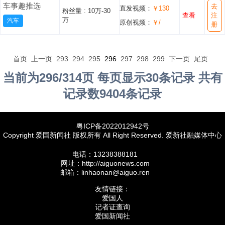
车事趣推选
去
直发视频：
￥130
粉丝量 :
10万-30
查看
注
万
汽车
原创视频：
￥/
册
首页
上一页
293
294
295
296
297
298
299
下一页
尾页
当前为296/314页 每页显示30条记录 共有
记录数9404条记录
粤ICP备2022012942号
Copyright 爱国新闻社 版权所有 All Right Reserved. 爱新社融媒体中心
电话：13238388181
网址：http://aiguonews.com
邮箱：linhaonan@aiguo.ren
友情链接：
爱国人
记者证查询
爱国新闻社