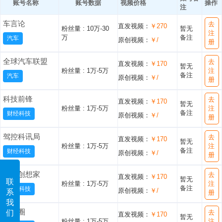
账号名称
账号数据
视频价格
操作
注
车言论
去
直发视频：
￥270
粉丝量 :
10万-30
暂无
注
万
备注
汽车
原创视频：
￥/
册
全球汽车联盟
去
直发视频：
￥170
暂无
粉丝量 :
1万-5万
注
备注
汽车
原创视频：
￥/
册
科技前锋
去
直发视频：
￥170
暂无
粉丝量 :
1万-5万
注
备注
财经科技
原创视频：
￥/
册
驾控科讯局
去
直发视频：
￥170
暂无
粉丝量 :
1万-5万
注
备注
财经科技
原创视频：
￥/
册
科技创想家
去
直发视频：
￥170
暂无
联
粉丝量 :
1万-5万
注
备注
财经科技
原创视频：
￥/
系
册
我
头条圈
去
们
直发视频：
￥170
暂无
粉丝量 :
1万-5万
注