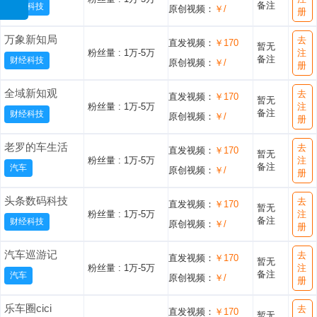
备注
财经科技
原创视频：
￥/
册
万象新知局
去
直发视频：
￥170
暂无
粉丝量 :
1万-5万
注
备注
财经科技
原创视频：
￥/
册
全域新知观
去
直发视频：
￥170
暂无
粉丝量 :
1万-5万
注
备注
财经科技
原创视频：
￥/
册
老罗的车生活
去
直发视频：
￥170
暂无
粉丝量 :
1万-5万
注
备注
汽车
原创视频：
￥/
册
头条数码科技
去
直发视频：
￥170
暂无
粉丝量 :
1万-5万
注
备注
财经科技
原创视频：
￥/
册
汽车巡游记
去
直发视频：
￥170
暂无
粉丝量 :
1万-5万
注
备注
汽车
原创视频：
￥/
册
乐车圈cici
去
直发视频：
￥170
暂无