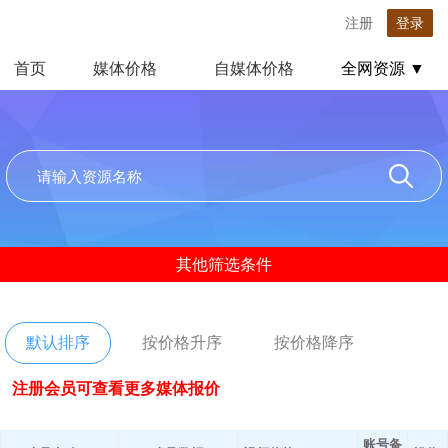
注册
登录
首页
媒体价格
自媒体价格
全网资源 ▼
其他筛选条件
默认排序
按价格升序
按价格降序
注册会员可查看更多媒体报价
账号备